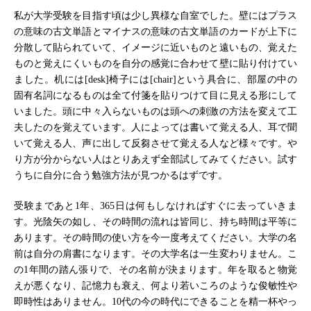
私が大学受験を目指す頃は少し異様な自室でした。壁にはプラス
の意味の古文単語とマイナスの意味の古文単語のカードが上下に
分散して貼られていて、イメージに近いものと遠いもの、覚えた
ものと覚えにくいものを自分の感覚に合わせて壁に貼り付けてい
ました。机には[desk]椅子には[chair]という具合に、部屋の中の
固有名詞になるものは全て付箋を貼りつけて目に見える形にして
いました。頭に中々入らないものは頭への刺激の方法を変えて工
夫したのを覚えています。人によっては書いて覚える人、耳で聞
いて覚える人、声に出して反芻させて覚える人など様々です。や
り方が分からない人はとりあえず全部試してみてください。試す
うちに自分に合う勉強方法が見つかるはずです。
受験まであと1年、365日は何もしなければすぐに去っていきま
す。光陰矢の如し、その時間の流れは皆同じ、持ち時間は平等に
あります。その時間の使い方を今一度考えてください。大学の名
前は自分の肩書になります。その大学名は一生変わりません。こ
の1年間の踏ん張りで、その名前が決まります。年を取ると物覚
えが悪くなり、記憶力も衰え、何より若いころのような俊敏性や
即時性はありません。10代の今の時代にできることを精一杯やっ