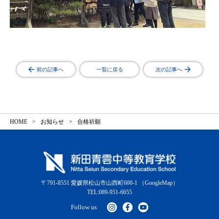
前の記事へ
一覧に戻る
次の記事へ
HOME
お知らせ
合格祈願
〒791-8551 愛媛県松山市山西町600-1
（GoogleMap）
TEL:089-951-6655
Follow us