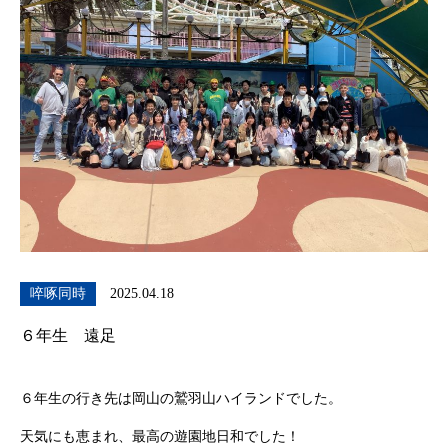
啐啄同時
2025.04.18
６年生 遠足
６年生の行き先は岡山の鷲羽山ハイランドでした。
天気にも恵まれ、最高の遊園地日和でした！