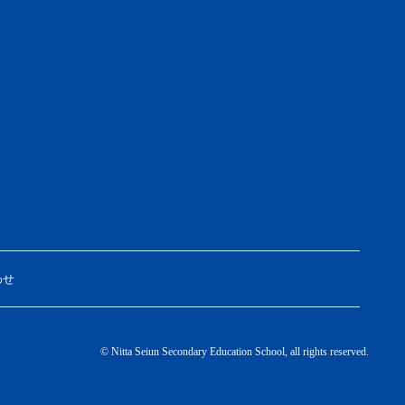
わせ
© Nitta Seiun Secondary Education School, all rights reserved.