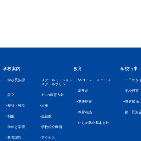
学校案内
教育
学校行事
学校長挨拶
スクールミッション
SSコース・GLコース
一日のタ
スクールポリシー
夢ラボ
学校行事
設立
4つの教育方針
進路指導
青雲祭 &
校訓・校歌
沿革
教育相談
部・同好
制服
生徒数
いじめ防止基本方針
学年と学習
学校紹介動画
教育課程
アクセス