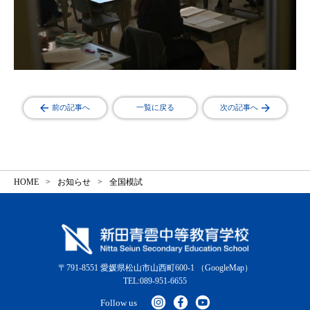
前の記事へ
一覧に戻る
次の記事へ
HOME
お知らせ
全国模試
〒791-8551 愛媛県松山市山西町600-1
（GoogleMap）
TEL:089-951-6655
Follow us