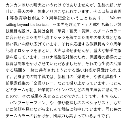
カンカン照りの晴天というわけではありませんが、生徒の願いが
叶い、曇天の中、無事とりおこなわれています。今回は新田青雲
中等教育学校創立２０周年記念ということもあり、「We are
sailing beyond the horizon ～限界を超えて～」と銘打ち新しい競
技種目も設け、生徒は全員「華炎・蒼天・黄輝」のチームカラー
に合わせた２０周年記念Ｔシャツを着て２０周年の集大成となる
熱い戦いを繰り広げています。それを応援する教職員も２０周年
記念ポロシャツをまとい、大声は出せませんが、盛大な拍手で激
励を送っています。コロナ感染症対策のため、保護者の皆様のご
観覧は制限をかけさせていただきましたが、それでも生徒の活躍
する場面を一緒に共有されようとする熱いお姿が見受けられま
す。お昼までの前半戦では、新種目の「爆走王」や後期課程生・
前期課程生の「全員リレー」などで盛り上がっています。ほとん
どのチームが朝、始業前にバトンパスなどの自主練習に励んでい
たので、その成果を見せることができたようです。もちろん、
「バンブーサーフィン」や「借り物探しのスペシャリスト」も互
いに笑顔を見せながら楽しんで競技に熱中しています。同じ色の
チームカラーのおかげか、団結力も高まっているようです。