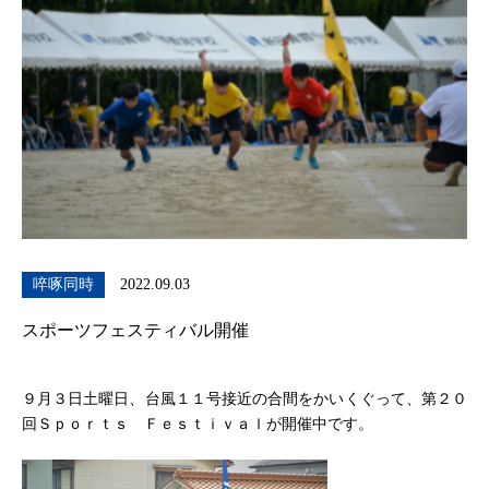
啐啄同時
2022.09.03
スポーツフェスティバル開催
９月３日土曜日、台風１１号接近の合間をかいくぐって、第２０
回Ｓｐｏｒｔｓ Ｆｅｓｔｉｖａｌが開催中です。