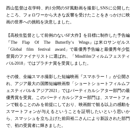
西山監督は在学時、約1分間のSF風動画を撮影しSNSに公開した
ところ、フォロワーから大きな反響を受けたことをきっかけに映
画の世界への挑戦を決意しました。
【高校生監督として前例のないSF大作】を目標に制作した予告編
『The Flap Of The Butterfly‘s Wings』は米ロサンゼルス
「Global film festival award」で最優秀予告編と最優秀年少監
督賞のファイナリストに選ばれ、「Mindfilmフィルムフェスティ
バル2018」ではプラチナ賞を受賞しました。
その後、全編スマホ撮影した短編映画『スマホラー！』が公開さ
れ、アジア最大の国際短編映画祭「ショートショートフィルムフ
ェスティバル＆アジア2021」ではバーティカルシアター部門の最
優秀賞を受賞。このバーティカルシアター部門は、スマートフォ
ンで観ることのみを前提にしており、映画館で観る以上の感動を
スマートフォンが与えるということを証明したいという思いか
ら、スマッシュを立ち上げた前田裕二さんにより新設された部門
で、初の受賞者に輝きました。