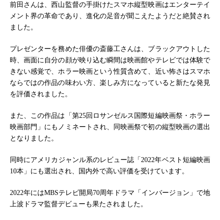
前田さんは、西山監督の手掛けたスマホ縦型映画はエンターテイ
メント界の革命であり、進化の足音が聞こえたようだと絶賛され
ました。
プレゼンターを務めた俳優の斎藤工さんは、ブラックアウトした
時、画面に自分の顔が映り込む瞬間は映画館やテレビでは体験で
きない感覚で、ホラー映画という性質含めて、近い怖さはスマホ
ならではの作品の味わい方、楽しみ方になっていると新たな発見
を評価されました。
また、この作品は「第25回ロサンゼルス国際短編映画祭・ホラー
映画部門」にもノミネートされ、同映画祭で初の縦型映画の選出
となりました。
同時にアメリカジャンル系のレビュー誌「2022年ベスト短編映画
10本」にも選出され、国内外で高い評価を受けています。
2022年にはMBSテレビ開局70周年ドラマ「インバージョン」で地
上波ドラマ監督デビューも果たされました。