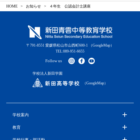
HOME
お知らせ
４年生 公認会計士講座
〒791-8551 愛媛県松山市山西町600-1
（GoogleMap）
TEL:089-951-6655
Follow us
学校法人新田学園
（GoogleMap）
学校案内
教育
学校行事・部活動