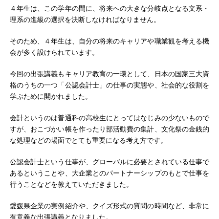
４年生は、この学年の間に、将来への大きな分岐点となる文系・
理系の進級の選択を決断しなければなりません。
そのため、４年生は、自分の将来のキャリアや職業観を考える機
会が多く設けられています。
今回の出張講義もキャリア教育の一環として、日本の国家三大資
格のうちの一つ「公認会計士」の仕事の実態や、社会的な役割を
学ぶために開かれました。
会計というのは普通科の高校生にとってはなじみの少ないもので
すが、おこづかい帳を作ったり部活動費の集計、文化祭の金銭的
な処理などの場面でとても重要になる考え方です。
公認会計士という仕事が、グローバルに必要とされている仕事で
あるということや、大企業とのパートナーシップのもとで仕事を
行うことなどを教えていただきました。
愛媛県企業の実例紹介や、クイズ形式の質問の時間など、非常に
有意義な出張講義となりました。