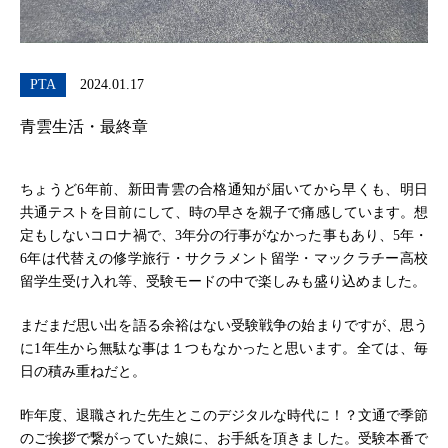
PTA
2024.01.17
青雲生活・最終章
ちょうど6年前、新田青雲の合格通知が届いてから早くも、明日
共通テストを目前にして、時の早さを親子で痛感しています。想
定もしないコロナ禍で、3年分の行事がなかった事もあり、5年・
6年は代替えの修学旅行・サクラメント留学・マックラチー高校
留学生受け入れ等、受験モードの中で楽しみも盛り込めました。
まだまだ思い出を語る余裕はない受験戦争の始まりですが、思う
に1年生から無駄な事は１つもなかったと思います。全ては、毎
日の積み重ねだと。
昨年度、退職された先生とこのデジタルな時代に！？文通で季節
のご挨拶で繋がっていた娘に、お手紙を頂きました。受験本番で