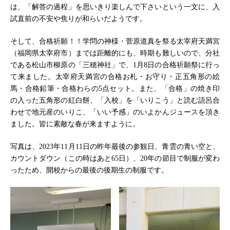
は、「解答の過程」を思いきり楽しんで下さいという一文に、入
試直前の不安や焦りが和らいだようです。
そして、合格祈願！！学問の神様・菅原道真を祭る太宰府天満宮
（福岡県太宰府市）までは距離的にも、時期も難しいので、分社
である松山市柳原の「三穂神社」で、1月8日の合格祈願祭に行っ
て来ました。太宰府天満宮の合格お札・お守り・正五角形の絵
馬・合格鉛筆・合格わらの5点セット。また、「合格」の焼き印
の入った五角形の紅白餅、「入校」を「いりこう」と読む語呂合
わせで地元産のいりこ、「いい予感」のいよかんジュースを頂き
ました。皆に素敵な春が来ますように。
写真は、2023年11月11日の昨年最後の参観日、青雲の青い空と、
カウントダウン（この時はあと65日）、20年の節目で制服が変わ
ったため、開校からの最後の後期生の制服です。