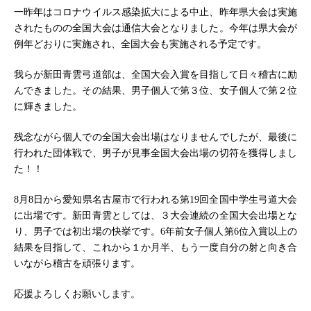
一昨年はコロナウイルス感染拡大による中止、昨年県大会は実施
されたものの全国大会は通信大会となりました。今年は県大会が
例年どおりに実施され、全国大会も実施される予定です。
我らが新田青雲弓道部は、全国大会入賞を目指して日々稽古に励
んできました。その結果、男子個人で第３位、女子個人で第２位
に輝きました。
残念ながら個人での全国大会出場はなりませんでしたが、最後に
行われた団体戦で、男子が見事全国大会出場の切符を獲得しまし
た！！
8月8日から愛知県名古屋市で行われる第19回全国中学生弓道大会
に出場です。新田青雲としては、３大会連続の全国大会出場とな
り、男子では初出場の快挙です。6年前女子個人第6位入賞以上の
結果を目指して、これから１か月半、もう一度自分の射と向き合
いながら稽古を頑張ります。
応援よろしくお願いします。