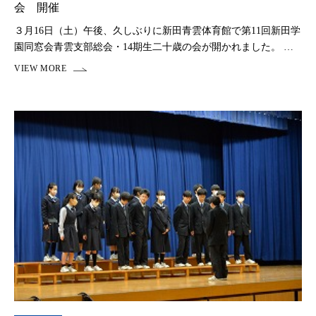
会 開催
３月16日（土）午後、久しぶりに新田青雲体育館で第11回新田学
園同窓会青雲支部総会・14期生二十歳の会が開かれました。 コ
ロナ渦は開催することができず、ようやく開くことができまし
た。 みんな久しぶりに会う友達や先生と嬉し […]