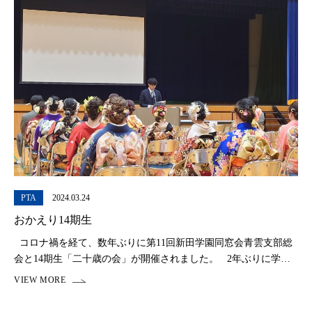
PTA
2024.03.24
おかえり14期生
コロナ禍を経て、数年ぶりに第11回新田学園同窓会青雲支部総
会と14期生「二十歳の会」が開催されました。 2年ぶりに学び
舎に戻ってきた14期生 ここ青雲で初めて出会った中1の頃の面
[…]