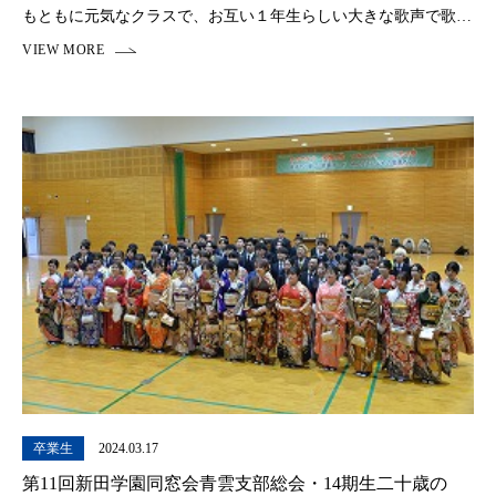
もともに元気なクラスで、お互い１年生らしい大きな歌声で歌う
ことができました。 練習のはじめは大丈夫だろうか、と思いま
したが、多くの人が日々の練習に参加し、短時間 […]
卒業生
2024.03.17
第11回新田学園同窓会青雲支部総会・14期生二十歳の