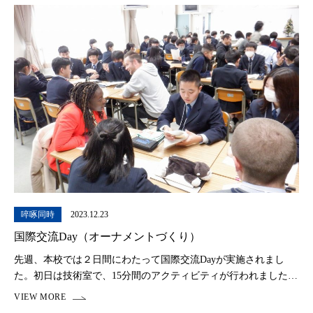
啐啄同時
2023.12.23
国際交流Day（オーナメントづくり）
先週、本校では２日間にわたって国際交流Dayが実施されまし
た。初日は技術室で、15分間のアクティビティが行われました。
移動時間5分で作業時間は15分、例年より多い3種類のオーナメン
トを作成するため、手際よく短時間で密度の […]