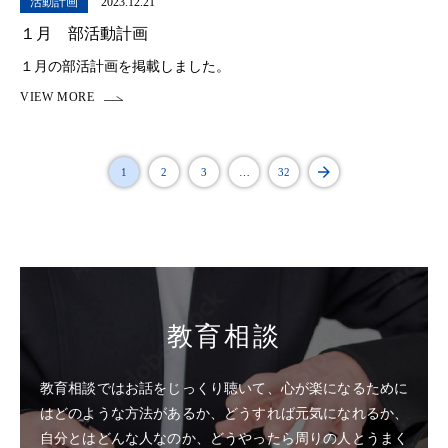
活動計画
2023.12.21
１月 部活動計画
１月の部活計画を掲載しました。
1
2
3
…
32
教育相談
教育相談ではお話をじっくり聴いて、心が楽になるために
はどのような方法があるか、どうすれば元気になれるか、
自分とはどんな人なのか、どうやったら周りの人とうまく