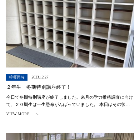
啐啄同時
2023.12.27
２年生 冬期特別講座終了！
今日で冬期特別講座が終了しました。来月の学力推移調査に向け
て、２０期生は一生懸命がんばっていました。 本日はその後大
掃除が行われ、荷物も全て持ち帰りました。 がらんとした教室
を見ると少し寂しい気持ちにもなりますが、また来 […]