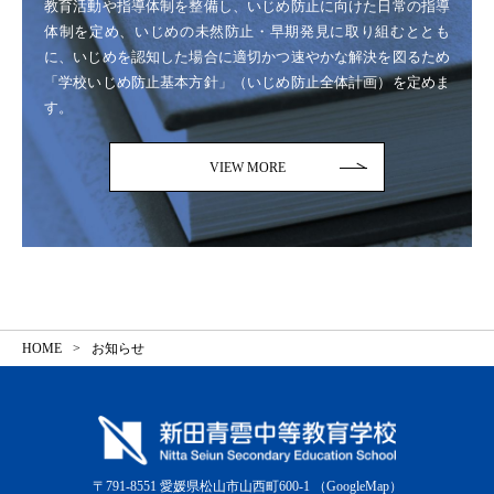
教育活動や指導体制を整備し、いじめ防止に向けた日常の指導
体制を定め、いじめの未然防止・早期発見に取り組むととも
に、いじめを認知した場合に適切かつ速やかな解決を図るため
「学校いじめ防止基本方針」（いじめ防止全体計画）を定めま
す。
VIEW MORE
HOME
お知らせ
〒791-8551 愛媛県松山市山西町600-1
（GoogleMap）